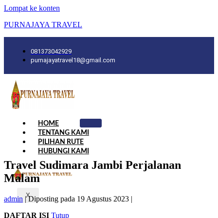
Lompat ke konten
PURNAJAYA TRAVEL
081373042929
purnajayatravel18@gmail.com
HOME
TENTANG KAMI
PILIHAN RUTE
HUBUNGI KAMI
Travel Sudimara Jambi Perjalanan
Malam
X
admin
|
Diposting pada
19 Agustus 2023
|
DAFTAR ISI
Tutup