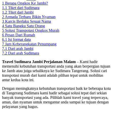
1
Berapa Ongkos Ke Jambi?
1.1
Tiket dari Sudimara
1.2
Tiket dari Jambi
2
Armada Terbaru Bikin Nyaman
3
Karcis Berlaku Sesuai Nama
4
Satu Bangku Satu Orang
5
Solusi Transpotasi Ongkos Murah
6
Pesan Dari Rumah
6.1
Isi format data
7
Jam Keberangkatan Penumpang
7.1
Dari arah Jambi
7.2
Dari arah Sudimara
Travel Sudimara Jambi Perjalanan Malam
– Kami hadir
memenuhi kebutuhan transportasi anda yang akan berpergian tujuan
ke Jamb atau juiga sebaliknya ke Sudimara Tangerang. Solusi cari
transpotasi murah dari kami adalah pilihan tepat untuk mobilitas
antar kedua kota ini.
Dengan meningkatnya kebutuhan transportasi baik ke beberapa kota
di Tangerang Sudimara kami hadir sebagai solusi tepat dari sekian
banyak transportasi yang ada. Pilihlah kami travel yang terpercaya,
aman, dan nyaman untuk mengantar anda sampai ke tujuan dengan
pelayanan yang bagus.