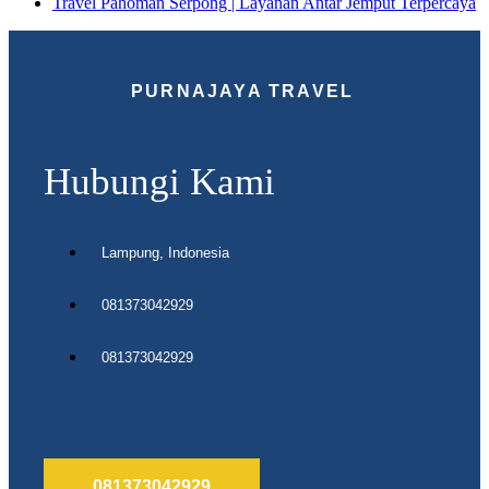
Travel Pahoman Serpong | Layanan Antar Jemput Terpercaya
PURNAJAYA TRAVEL
Hubungi Kami
Lampung, Indonesia
081373042929
081373042929
081373042929