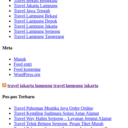
Travel Bekasi Bengkulu
Travel Jakarta Lampung
Travel Jawa Tengah
Travel Lampung Bekasi
Travel Lampung Depok
Travel Lampung Jakarta
Travel Lampung Serpong
Travel Lampung Tangerang
Meta
Masuk
Feed entri
Feed komentar
WordPress.org
travel jakarta lampung travel lampung jakarta
Pos-pos Terbaru
Travel Pahoman Mustika Jaya Order Online
Travel Kemiling Sudimara Solusi Antar Alamat
Travel Way Halim Serpong – Layanan Jemput Alamat
Travel Teluk Betung Serpong, Pesan Tiket Murah