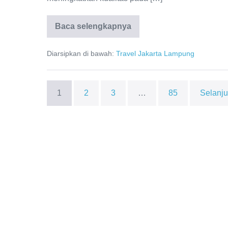
Baca selengkapnya
Diarsipkan di bawah:
Travel Jakarta Lampung
1
2
3
…
85
Selanj