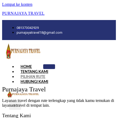
Lompat ke konten
PURNAJAYA TRAVEL
081373042929
purnajayatravel18@gmail.com
HOME
TENTANG KAMI
PILIHAN RUTE
HUBUNGI KAMI
Purnajaya Travel
Layanan travel dengan rute terlengkap yang tidak kamu temukan di
layanan travel di tempat lain.
X
Tentang Kami