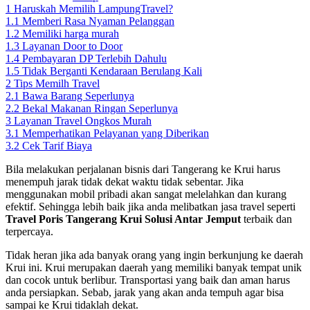
1
Haruskah Memilih LampungTravel?
1.1
Memberi Rasa Nyaman Pelanggan
1.2
Memiliki harga murah
1.3
Layanan Door to Door
1.4
Pembayaran DP Terlebih Dahulu
1.5
Tidak Berganti Kendaraan Berulang Kali
2
Tips Memilh Travel
2.1
Bawa Barang Seperlunya
2.2
Bekal Makanan Ringan Seperlunya
3
Layanan Travel Ongkos Murah
3.1
Memperhatikan Pelayanan yang Diberikan
3.2
Cek Tarif Biaya
Bila melakukan perjalanan bisnis dari Tangerang ke Krui harus
menempuh jarak tidak dekat waktu tidak sebentar. Jika
menggunakan mobil pribadi akan sangat melelahkan dan kurang
efektif. Sehingga lebih baik jika anda melibatkan jasa travel seperti
Travel Poris Tangerang Krui Solusi Antar Jemput
terbaik dan
terpercaya.
Tidak heran jika ada banyak orang yang ingin berkunjung ke daerah
Krui ini. Krui merupakan daerah yang memiliki banyak tempat unik
dan cocok untuk berlibur. Transportasi yang baik dan aman harus
anda persiapkan. Sebab, jarak yang akan anda tempuh agar bisa
sampai ke Krui tidaklah dekat.