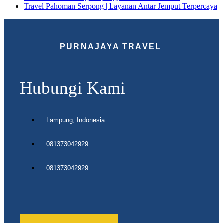
Travel Pahoman Serpong | Layanan Antar Jemput Terpercaya
PURNAJAYA TRAVEL
Hubungi Kami
Lampung, Indonesia
081373042929
081373042929