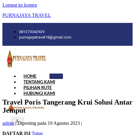
Lompat ke konten
PURNAJAYA TRAVEL
081373042929
purnajayatravel18@gmail.com
HOME
TENTANG KAMI
PILIHAN RUTE
HUBUNGI KAMI
Travel Poris Tangerang Krui Solusi Antar
Jemput
X
admin
|
Diposting pada
19 Agustus 2023
|
DAFTAR ISI
Tutup