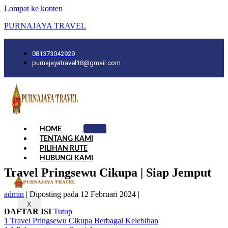
Lompat ke konten
PURNAJAYA TRAVEL
081373042929
purnajayatravel18@gmail.com
HOME
TENTANG KAMI
PILIHAN RUTE
HUBUNGI KAMI
Travel Pringsewu Cikupa | Siap Jemput
admin
|
Diposting pada
12 Februari 2024
|
X
DAFTAR ISI
Tutup
1
Travel Pringsewu Cikupa Berbagai Kelebihan