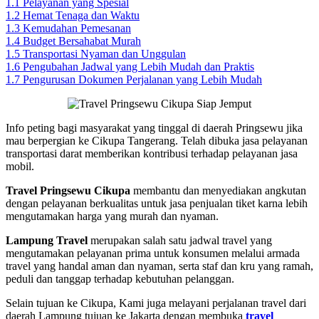
1.1
Pelayanan yang Spesial
1.2
Hemat Tenaga dan Waktu
1.3
Kemudahan Pemesanan
1.4
Budget Bersahabat Murah
1.5
Transportasi Nyaman dan Unggulan
1.6
Pengubahan Jadwal yang Lebih Mudah dan Praktis
1.7
Pengurusan Dokumen Perjalanan yang Lebih Mudah
Info peting bagi masyarakat yang tinggal di daerah Pringsewu jika
mau berpergian ke Cikupa Tangerang. Telah dibuka jasa pelayanan
transportasi darat memberikan kontribusi terhadap pelayanan jasa
mobil.
Travel Pringsewu Cikupa
membantu dan menyediakan angkutan
dengan pelayanan berkualitas untuk jasa penjualan tiket karna lebih
mengutamakan harga yang murah dan nyaman.
Lampung Travel
merupakan salah satu jadwal travel yang
mengutamakan pelayanan prima untuk konsumen melalui armada
travel yang handal aman dan nyaman, serta staf dan kru yang ramah,
peduli dan tanggap terhadap kebutuhan pelanggan.
Selain tujuan ke Cikupa, Kami juga melayani perjalanan travel dari
daerah Lampung tujuan ke Jakarta dengan membuka
travel