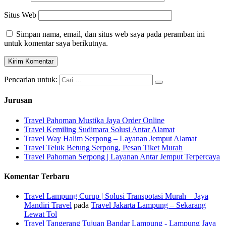
Situs Web
Simpan nama, email, dan situs web saya pada peramban ini
untuk komentar saya berikutnya.
Pencarian untuk:
Jurusan
Travel Pahoman Mustika Jaya Order Online
Travel Kemiling Sudimara Solusi Antar Alamat
Travel Way Halim Serpong – Layanan Jemput Alamat
Travel Teluk Betung Serpong, Pesan Tiket Murah
Travel Pahoman Serpong | Layanan Antar Jemput Terpercaya
Komentar Terbaru
Travel Lampung Curup | Solusi Transpotasi Murah – Jaya
Mandiri Travel
pada
Travel Jakarta Lampung – Sekarang
Lewat Tol
Travel Tangerang Tujuan Bandar Lampung - Lampung Jaya