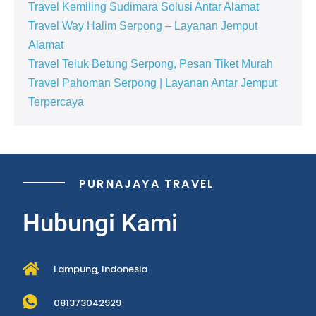
Travel Kemiling Sudimara Solusi Antar Alamat
Travel Way Halim Serpong – Layanan Jemput
Alamat
Travel Teluk Betung Serpong, Pesan Tiket Murah
Travel Pahoman Serpong | Layanan Antar Jemput
Terpercaya
PURNAJAYA TRAVEL
Hubungi Kami
Lampung, Indonesia
081373042929