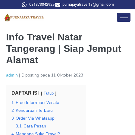
081373042929
purnajayatravel18@gmail.com
Info Travel Natar
Tangerang | Siap Jemput
Alamat
admin
|
Diposting pada
11 Oktober 2023
DAFTAR ISI
Tutup
1
Free Inforrmasi Wisata
2
Kendaraan Terbaru
3
Order Via Whatsapp
3.1
Cara Pesan
4
Mengapa Suka Travel?