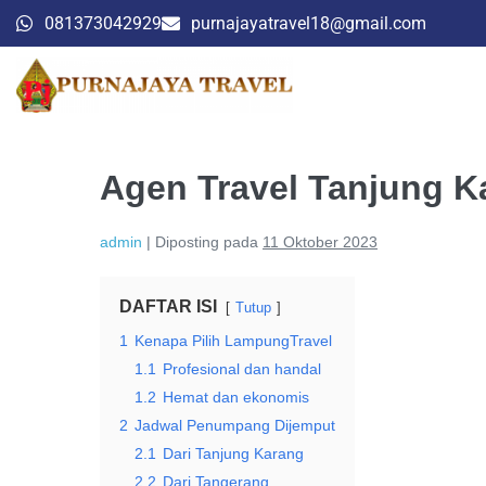
081373042929
purnajayatravel18@gmail.com
Agen Travel Tanjung K
admin
|
Diposting pada
11 Oktober 2023
DAFTAR ISI
Tutup
1
Kenapa Pilih LampungTravel
1.1
Profesional dan handal
1.2
Hemat dan ekonomis
2
Jadwal Penumpang Dijemput
2.1
Dari Tanjung Karang
2.2
Dari Tangerang