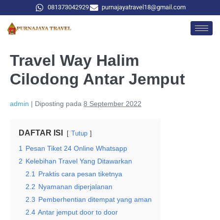
081373042929
purnajayatravel18@gmail.com
Travel Way Halim
Cilodong Antar Jemput
admin
|
Diposting pada
8 September 2022
DAFTAR ISI
Tutup
1
Pesan Tiket 24 Online Whatsapp
2
Kelebihan Travel Yang Ditawarkan
2.1
Praktis cara pesan tiketnya
2.2
Nyamanan diperjalanan
2.3
Pemberhentian ditempat yang aman
2.4
Antar jemput door to door