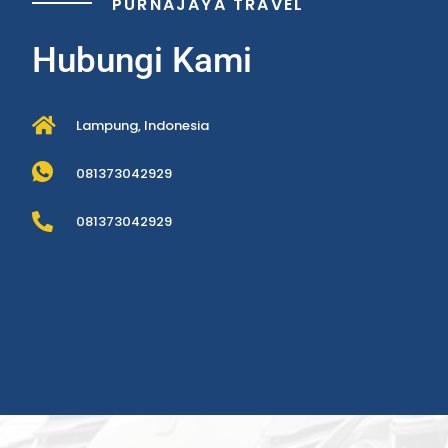
PURNAJAYA TRAVEL
Hubungi Kami
Lampung, Indonesia
081373042929
081373042929