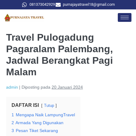
081373042929
purnajayatravel18@gmail.com
Travel Pulogadung
Pagaralam Palembang,
Jadwal Berangkat Pagi
Malam
admin
|
Diposting pada
20 Januari 2024
DAFTAR ISI
Tutup
1
Mengapa Naik LampungTravel
2
Armada Yang Digunakan
3
Pesan Tiket Sekarang