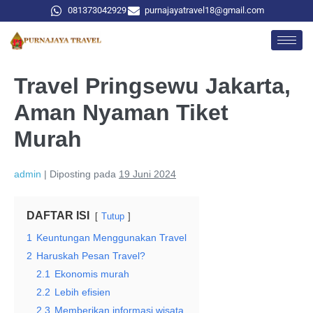
081373042929
purnajayatravel18@gmail.com
Travel Pringsewu Jakarta,
Aman Nyaman Tiket
Murah
admin
|
Diposting pada
19 Juni 2024
DAFTAR ISI
Tutup
1
Keuntungan Menggunakan Travel
2
Haruskah Pesan Travel?
2.1
Ekonomis murah
2.2
Lebih efisien
2.3
Memberikan informasi wisata