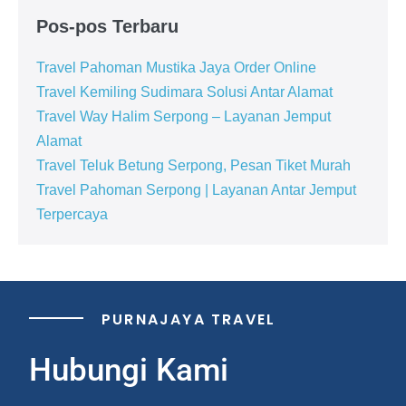
Pos-pos Terbaru
Travel Pahoman Mustika Jaya Order Online
Travel Kemiling Sudimara Solusi Antar Alamat
Travel Way Halim Serpong – Layanan Jemput
Alamat
Travel Teluk Betung Serpong, Pesan Tiket Murah
Travel Pahoman Serpong | Layanan Antar Jemput
Terpercaya
PURNAJAYA TRAVEL
Hubungi Kami