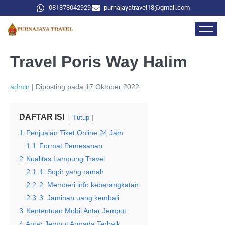
081373042929
purnajayatravel18@gmail.com
Travel Poris Way Halim
admin
|
Diposting pada
17 Oktober 2022
DAFTAR ISI
Tutup
1
Penjualan Tiket Online 24 Jam
1.1
Format Pemesanan
2
Kualitas Lampung Travel
2.1
1. Sopir yang ramah
2.2
2. Memberi info keberangkatan
2.3
3. Jaminan uang kembali
3
Kententuan Mobil Antar Jemput
4
Antar Jemput Armada Terbaik