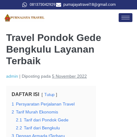
081373042929
purnajayatravel18@gmail.com
Travel Pondok Gede
Bengkulu Layanan
Terbaik
admin
|
Diposting pada
5 November 2022
DAFTAR ISI
Tutup
1
Persyaratan Perjalanan Travel
2
Tarif Murah Ekonomis
2.1
Tarif dari Pondok Gede
2.2
Tarif dari Bengkulu
3
Dengan Armada tTerbaru