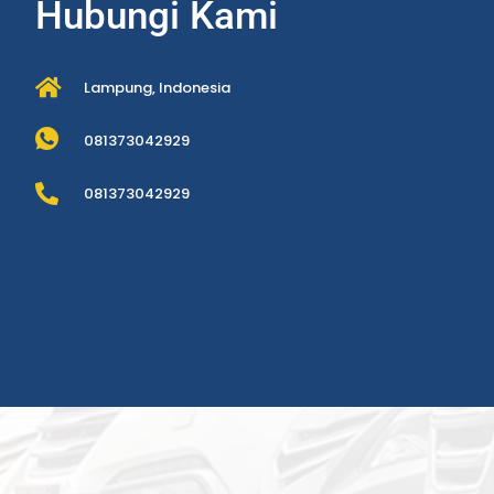
Hubungi Kami
Lampung, Indonesia
081373042929
081373042929