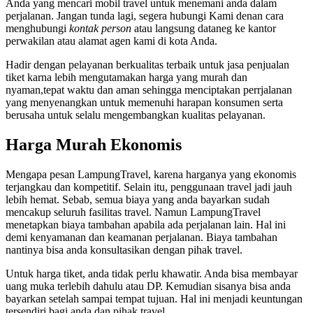
Anda yang mencari mobil travel untuk menemani anda dalam
perjalanan. Jangan tunda lagi, segera hubungi Kami denan cara
menghubungi
kontak person
atau langsung dataneg ke kantor
perwakilan atau alamat agen kami di kota Anda.
Hadir dengan pelayanan berkualitas terbaik untuk jasa penjualan
tiket karna lebih mengutamakan harga yang murah dan
nyaman,tepat waktu dan aman sehingga menciptakan perrjalanan
yang menyenangkan untuk memenuhi harapan konsumen serta
berusaha untuk selalu mengembangkan kualitas pelayanan.
Harga Murah Ekonomis
Mengapa pesan LampungTravel, karena harganya yang ekonomis
terjangkau dan kompetitif. Selain itu, penggunaan travel jadi jauh
lebih hemat. Sebab, semua biaya yang anda bayarkan sudah
mencakup seluruh fasilitas travel. Namun LampungTravel
menetapkan biaya tambahan apabila ada perjalanan lain. Hal ini
demi kenyamanan dan keamanan perjalanan. Biaya tambahan
nantinya bisa anda konsultasikan dengan pihak travel.
Untuk harga tiket, anda tidak perlu khawatir. Anda bisa membayar
uang muka terlebih dahulu atau DP. Kemudian sisanya bisa anda
bayarkan setelah sampai tempat tujuan. Hal ini menjadi keuntungan
tersendiri bagi anda dan pihak travel.