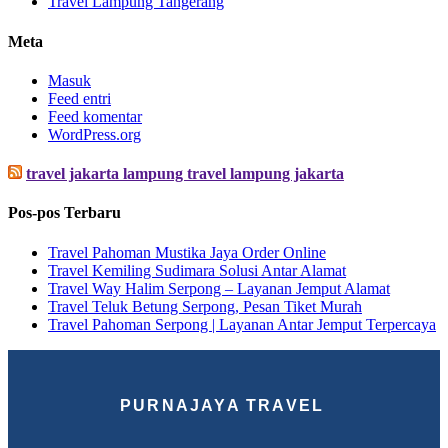
Travel Lampung Tangerang
Meta
Masuk
Feed entri
Feed komentar
WordPress.org
travel jakarta lampung travel lampung jakarta
Pos-pos Terbaru
Travel Pahoman Mustika Jaya Order Online
Travel Kemiling Sudimara Solusi Antar Alamat
Travel Way Halim Serpong – Layanan Jemput Alamat
Travel Teluk Betung Serpong, Pesan Tiket Murah
Travel Pahoman Serpong | Layanan Antar Jemput Terpercaya
PURNAJAYA TRAVEL