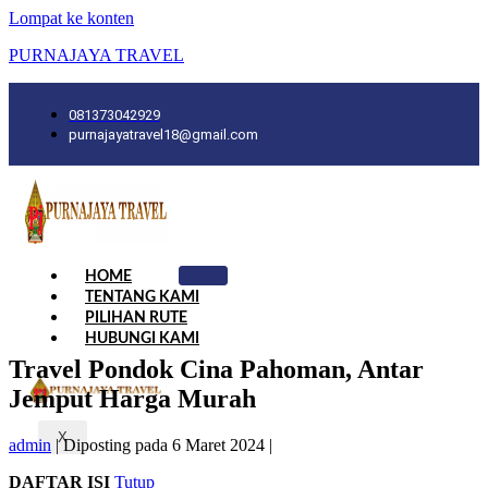
Lompat ke konten
PURNAJAYA TRAVEL
081373042929
purnajayatravel18@gmail.com
HOME
TENTANG KAMI
PILIHAN RUTE
HUBUNGI KAMI
Travel Pondok Cina Pahoman, Antar
Jemput Harga Murah
X
admin
|
Diposting pada
6 Maret 2024
|
DAFTAR ISI
Tutup