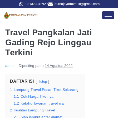
081373042929
purnajayatravel18@gmail.com
Travel Pangkalan Jati
Gading Rejo Linggau
Terkini
admin
|
Diposting pada
14 Agustus 2022
DAFTAR ISI
Tutup
1
Lampung Travel Pesan Tiket Sekarang
1.1
Cek Harga Tiketnya
1.2
Ketahui layanan travelnya
2
Kualitas Lampung Travel
2.1
Siap jemput antar alamat