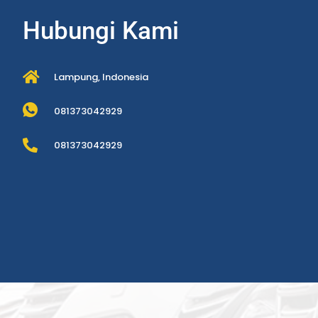
Hubungi Kami
Lampung, Indonesia
081373042929
081373042929