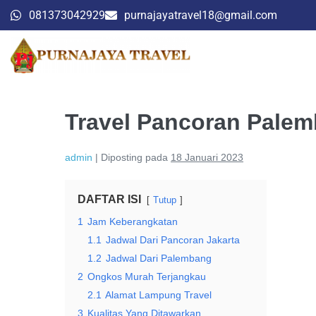
081373042929
purnajayatravel18@gmail.com
Travel Pancoran Pale
admin
|
Diposting pada
18 Januari 2023
DAFTAR ISI
Tutup
1
Jam Keberangkatan
1.1
Jadwal Dari Pancoran Jakarta
1.2
Jadwal Dari Palembang
2
Ongkos Murah Terjangkau
2.1
Alamat Lampung Travel
3
Kualitas Yang Ditawarkan