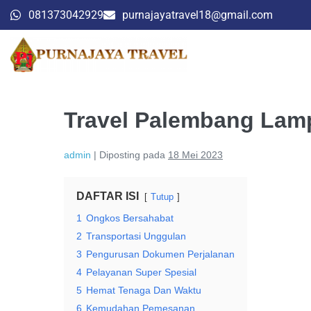
081373042929
purnajayatravel18@gmail.com
Travel Palembang Lam
admin
|
Diposting pada
18 Mei 2023
DAFTAR ISI
Tutup
1
Ongkos Bersahabat
2
Transportasi Unggulan
3
Pengurusan Dokumen Perjalanan
4
Pelayanan Super Spesial
5
Hemat Tenaga Dan Waktu
6
Kemudahan Pemesanan