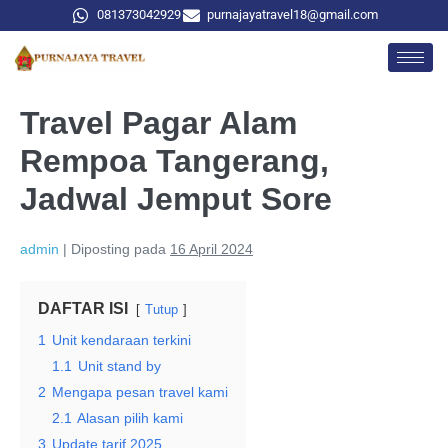
081373042929
purnajayatravel18@gmail.com
Travel Pagar Alam
Rempoa Tangerang,
Jadwal Jemput Sore
admin
|
Diposting pada
16 April 2024
DAFTAR ISI
Tutup
1
Unit kendaraan terkini
1.1
Unit stand by
2
Mengapa pesan travel kami
2.1
Alasan pilih kami
3
Update tarif 2025