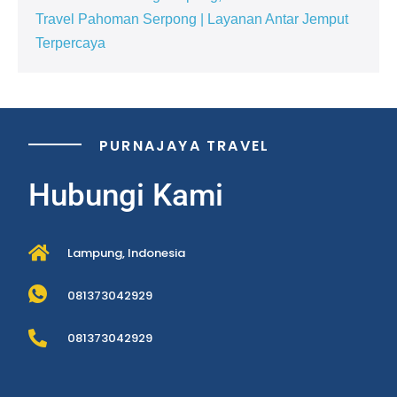
Travel Pahoman Serpong | Layanan Antar Jemput
Terpercaya
PURNAJAYA TRAVEL
Hubungi Kami
Lampung, Indonesia
081373042929
081373042929