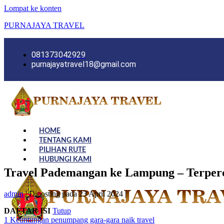
Lompat ke konten
PURNAJAYA TRAVEL
081373042929
purnajayatravel18@gmail.com
HOME
TENTANG KAMI
PILIHAN RUTE
HUBUNGI KAMI
Travel Pademangan ke Lampung – Terperc
admin
|
Diposting pada
23 April 2024
|
DAFTAR ISI
Tutup
1
Keuntungan penumpang gara-gara naik travel