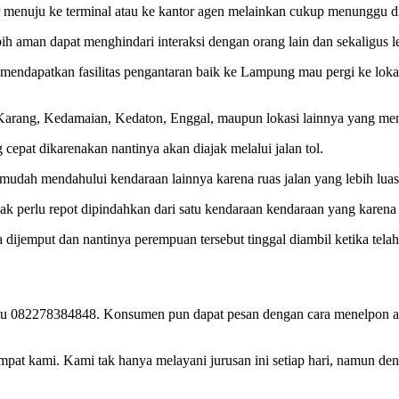
r menuju ke terminal atau ke kantor agen melainkan cukup menunggu di
h aman dapat menghindari interaksi dengan orang lain dan sekaligus le
mendapatkan fasilitas pengantaran baik ke Lampung mau pergi ke loka
arang, Kedamaian, Kedaton, Enggal, maupun lokasi lainnya yang menj
epat dikarenakan nantinya akan diajak melalui jalan tol.
mudah mendahului kendaraan lainnya karena ruas jalan yang lebih luas
ak perlu repot dipindahkan dari satu kendaraan kendaraan yang kare
dijemput dan nantinya perempuan tersebut tinggal diambil ketika telah
itu 082278384848. Konsumen pun dapat pesan dengan cara menelpon 
mpat kami. Kami tak hanya melayani jurusan ini setiap hari, namun de