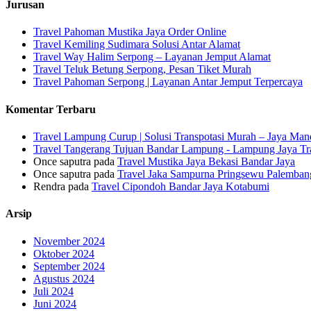
Jurusan
Travel Pahoman Mustika Jaya Order Online
Travel Kemiling Sudimara Solusi Antar Alamat
Travel Way Halim Serpong – Layanan Jemput Alamat
Travel Teluk Betung Serpong, Pesan Tiket Murah
Travel Pahoman Serpong | Layanan Antar Jemput Terpercaya
Komentar Terbaru
Travel Lampung Curup | Solusi Transpotasi Murah – Jaya Mand
Travel Tangerang Tujuan Bandar Lampung - Lampung Jaya Tr
Once saputra
pada
Travel Mustika Jaya Bekasi Bandar Jaya
Once saputra
pada
Travel Jaka Sampurna Pringsewu Palemban
Rendra
pada
Travel Cipondoh Bandar Jaya Kotabumi
Arsip
November 2024
Oktober 2024
September 2024
Agustus 2024
Juli 2024
Juni 2024