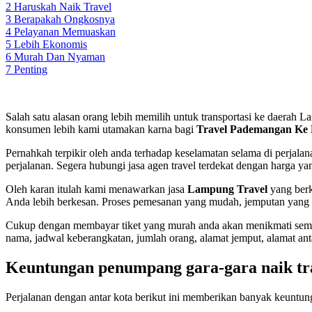
2
Haruskah Naik Travel
3
Berapakah Ongkosnya
4
Pelayanan Memuaskan
5
Lebih Ekonomis
6
Murah Dan Nyaman
7
Penting
Salah satu alasan orang lebih memilih untuk transportasi ke daera
konsumen lebih kami utamakan karna bagi
Travel Pademangan Ke 
Pernahkah terpikir oleh anda terhadap keselamatan selama di perjal
perjalanan. Segera hubungi jasa agen travel terdekat dengan harga y
Oleh karan itulah kami menawarkan jasa
Lampung Travel
yang berk
Anda lebih berkesan. Proses pemesanan yang mudah, jemputan yang 
Cukup dengan membayar tiket yang murah anda akan menikmati semua 
nama, jadwal keberangkatan, jumlah orang, alamat jemput, alamat ant
Keuntungan penumpang gara-gara naik tr
Perjalanan dengan antar kota berikut ini memberikan banyak keuntung