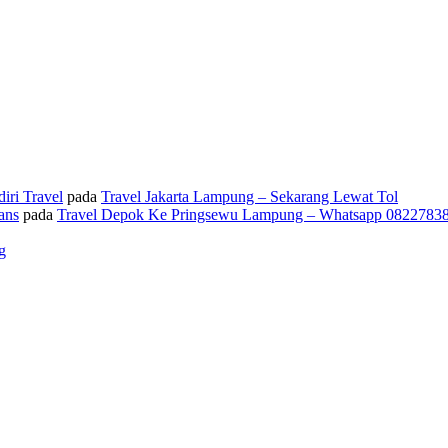
iri Travel
pada
Travel Jakarta Lampung – Sekarang Lewat Tol
ans
pada
Travel Depok Ke Pringsewu Lampung – Whatsapp 0822783
g