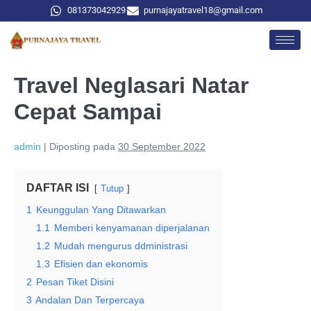
081373042929
purnajayatravel18@gmail.com
Travel Neglasari Natar
Cepat Sampai
admin
|
Diposting pada
30 September 2022
DAFTAR ISI
Tutup
1
Keunggulan Yang Ditawarkan
1.1
Memberi kenyamanan diperjalanan
1.2
Mudah mengurus ddministrasi
1.3
Efisien dan ekonomis
2
Pesan Tiket Disini
3
Andalan Dan Terpercaya