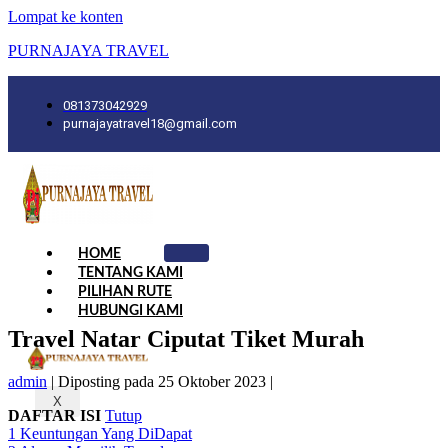
Lompat ke konten
PURNAJAYA TRAVEL
081373042929
purnajayatravel18@gmail.com
HOME
TENTANG KAMI
PILIHAN RUTE
HUBUNGI KAMI
Travel Natar Ciputat Tiket Murah
admin
|
Diposting pada
25 Oktober 2023
|
X
DAFTAR ISI
Tutup
1
Keuntungan Yang DiDapat