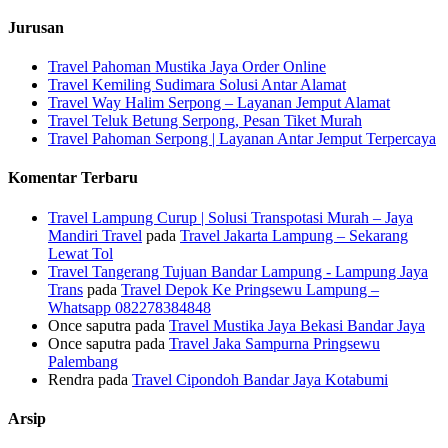
Jurusan
Travel Pahoman Mustika Jaya Order Online
Travel Kemiling Sudimara Solusi Antar Alamat
Travel Way Halim Serpong – Layanan Jemput Alamat
Travel Teluk Betung Serpong, Pesan Tiket Murah
Travel Pahoman Serpong | Layanan Antar Jemput Terpercaya
Komentar Terbaru
Travel Lampung Curup | Solusi Transpotasi Murah – Jaya
Mandiri Travel
pada
Travel Jakarta Lampung – Sekarang
Lewat Tol
Travel Tangerang Tujuan Bandar Lampung - Lampung Jaya
Trans
pada
Travel Depok Ke Pringsewu Lampung –
Whatsapp 082278384848
Once saputra
pada
Travel Mustika Jaya Bekasi Bandar Jaya
Once saputra
pada
Travel Jaka Sampurna Pringsewu
Palembang
Rendra
pada
Travel Cipondoh Bandar Jaya Kotabumi
Arsip