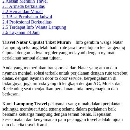
2
Alasan Memilih Travel
2.1
Armada berkualitas
2.2
Hemat dan Murah
2.3
Bisa Perubahan Jadwal
2.4
Profesional Berkualitas
2.5
Terdapat Info Wisata Lampung
2.6
Layanan 24 Jam
Travel Natar Ciputat Tiket Murah
– Info gembira warga Natar
Lampung, sekarang telah hadir rute jasa travel tujuan ke Tangerang
Ciputat dengan jadwal reguler yang melayani dengan nyaman
perjalanan sampai alamat tujuan.
Anda yang memerlukan transportasi dari Natar yang aman dan
nyaman menjadi solusi terbaik untuk perjalanan dengan rute tersebut
diatas, dengan layanan door to door service, berpengalaman di
bidangnya, juga armada yang di lengkapi dengan AC, Musik dan
Recleaning seat menjadikan perjalanan anda menyenagkan dan
berkesan.
Kami
Lampung T
ravel
pelayanan yang ramah dalam perjalanan
sehingga membuat Anda tenang selama dalam perjalanan baik
bersama keluarga maupung dengan teman bisnis. Kepuasan
keselamatan dan kenyamanan para pelanggan travel adalah tujuan
dan cita cita travel Kami.