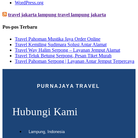
WordPress.org
travel jakarta lampung travel lampung jakarta
Pos-pos Terbaru
Travel Pahoman Mustika Jaya Order Online
Travel Kemiling Sudimara Solusi Antar Alamat
Travel Way Halim Serpong – Layanan Jemput Alamat
Travel Teluk Betung Serpong, Pesan Tiket Murah
Travel Pahoman Serpong | Layanan Antar Jemput Terpercaya
PURNAJAYA TRAVEL
Hubungi Kami
Lampung, Indonesia