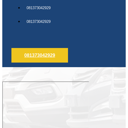
081373042929
081373042929
081373042929