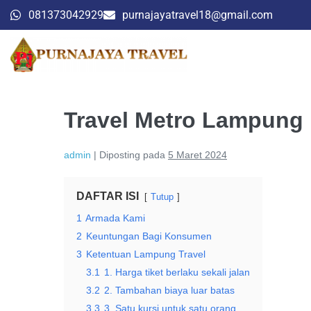
081373042929
purnajayatravel18@gmail.com
Travel Metro Lampung
admin
|
Diposting pada
5 Maret 2024
DAFTAR ISI
Tutup
1
Armada Kami
2
Keuntungan Bagi Konsumen
3
Ketentuan Lampung Travel
3.1
1. Harga tiket berlaku sekali jalan
3.2
2. Tambahan biaya luar batas
3.3
3. Satu kursi untuk satu orang