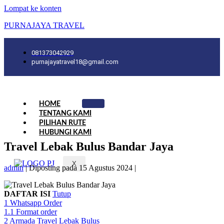
Lompat ke konten
PURNAJAYA TRAVEL
081373042929
purnajayatravel18@gmail.com
HOME
TENTANG KAMI
PILIHAN RUTE
HUBUNGI KAMI
Travel Lebak Bulus Bandar Jaya
X
admin
|
Diposting pada
15 Agustus 2024
|
DAFTAR ISI
Tutup
1
Whatsapp Order
1.1
Format order
2
Armada Travel Lebak Bulus