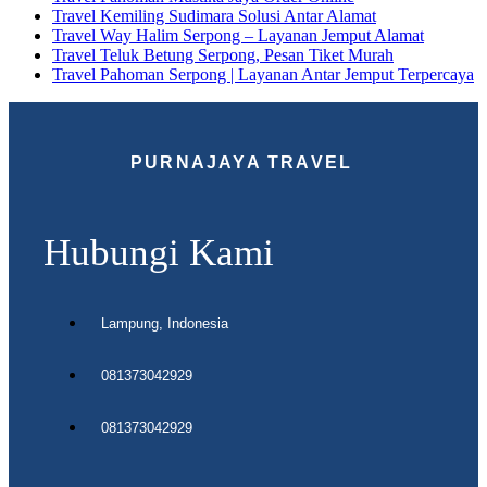
Travel Kemiling Sudimara Solusi Antar Alamat
Travel Way Halim Serpong – Layanan Jemput Alamat
Travel Teluk Betung Serpong, Pesan Tiket Murah
Travel Pahoman Serpong | Layanan Antar Jemput Terpercaya
PURNAJAYA TRAVEL
Hubungi Kami
Lampung, Indonesia
081373042929
081373042929