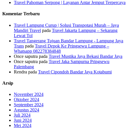
Travel Pahoman Serpong | Layanan Antar Jemput Terpercaya
Komentar Terbaru
Travel Lampung Curup | Solusi Transpotasi Murah – Jaya
Mandiri Travel
pada
Travel Jakarta Lampung – Sekarang
Lewat Tol
Travel Tangerang Tujuan Bandar Lampung - Lampung Jaya
Trans
pada
Travel Depok Ke Pringsewu Lampung –
Whatsapp 082278384848
Once saputra
pada
Travel Mustika Jaya Bekasi Bandar Jaya
Once saputra
pada
Travel Jaka Sampurna Pringsewu
Palembang
Rendra
pada
Travel Cipondoh Bandar Jaya Kotabumi
Arsip
November 2024
Oktober 2024
September 2024
Agustus 2024
Juli 2024
Juni 2024
Mei 2024