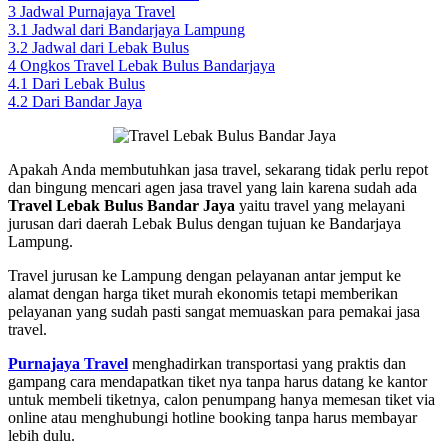
3
Jadwal Purnajaya Travel
3.1
Jadwal dari Bandarjaya Lampung
3.2
Jadwal dari Lebak Bulus
4
Ongkos Travel Lebak Bulus Bandarjaya
4.1
Dari Lebak Bulus
4.2
Dari Bandar Jaya
Apakah Anda membutuhkan jasa travel, sekarang tidak perlu repot
dan bingung mencari agen jasa travel yang lain karena sudah ada
Travel Lebak Bulus Bandar Jaya
yaitu travel yang melayani
jurusan dari daerah Lebak Bulus dengan tujuan ke Bandarjaya
Lampung.
Travel jurusan ke Lampung dengan pelayanan antar jemput ke
alamat dengan harga tiket murah ekonomis tetapi memberikan
pelayanan yang sudah pasti sangat memuaskan para pemakai jasa
travel.
Purnajaya Travel
menghadirkan transportasi yang praktis dan
gampang cara mendapatkan tiket nya tanpa harus datang ke kantor
untuk membeli tiketnya, calon penumpang hanya memesan tiket via
online atau menghubungi hotline booking tanpa harus membayar
lebih dulu.