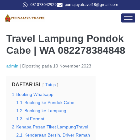
081373042929
purnajayatravel18@gmail.com
Travel Lampung Pondok
Cabe | WA 082278384848
admin
|
Diposting pada
10 November 2023
DAFTAR ISI
Tutup
1
Booking Whatsapp
1.1
Booking ke Pondok Cabe
1.2
Booking ke Lampung
1.3
Isi Format
2
Kenapa Pesan Tiket LampungTravel
2.1
Kendaraan Bersih, Driver Ramah