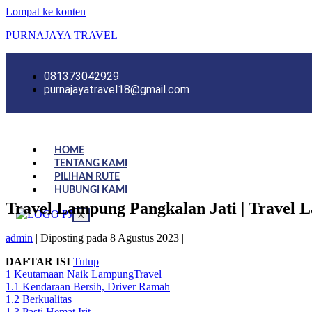
Lompat ke konten
PURNAJAYA TRAVEL
081373042929
purnajayatravel18@gmail.com
HOME
TENTANG KAMI
PILIHAN RUTE
HUBUNGI KAMI
Travel Lampung Pangkalan Jati | Travel 
X
admin
|
Diposting pada
8 Agustus 2023
|
DAFTAR ISI
Tutup
1
Keutamaan Naik LampungTravel
1.1
Kendaraan Bersih, Driver Ramah
1.2
Berkualitas
1.3
Pasti Hemat Irit