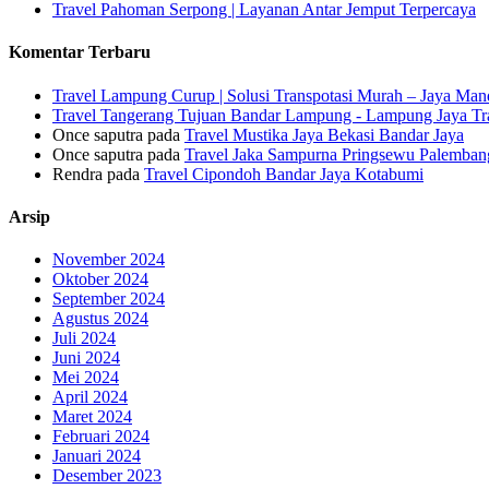
Travel Pahoman Serpong | Layanan Antar Jemput Terpercaya
Komentar Terbaru
Travel Lampung Curup | Solusi Transpotasi Murah – Jaya Mand
Travel Tangerang Tujuan Bandar Lampung - Lampung Jaya Tr
Once saputra
pada
Travel Mustika Jaya Bekasi Bandar Jaya
Once saputra
pada
Travel Jaka Sampurna Pringsewu Palemban
Rendra
pada
Travel Cipondoh Bandar Jaya Kotabumi
Arsip
November 2024
Oktober 2024
September 2024
Agustus 2024
Juli 2024
Juni 2024
Mei 2024
April 2024
Maret 2024
Februari 2024
Januari 2024
Desember 2023