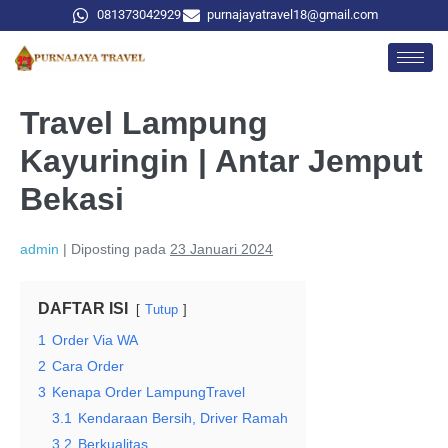
081373042929
purnajayatravel18@gmail.com
Travel Lampung
Kayuringin | Antar Jemput
Bekasi
admin
|
Diposting pada
23 Januari 2024
DAFTAR ISI
Tutup
1
Order Via WA
2
Cara Order
3
Kenapa Order LampungTravel
3.1
Kendaraan Bersih, Driver Ramah
3.2
Berkualitas