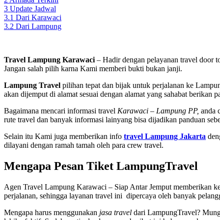
3
Update Jadwal
3.1
Dari Karawaci
3.2
Dari Lampung
Travel Lampung Karawaci
– Hadir dengan pelayanan travel door to
Jangan salah pilih karna Kami memberi bukti bukan janji.
Lampung Travel
pilihan tepat dan bijak untuk perjalanan ke Lamp
akan dijemput di alamat sesuai dengan alamat yang sahabat berikan p
Bagaimana mencari informasi travel
Karawaci – Lampung PP,
anda c
rute travel dan banyak informasi lainyang bisa dijadikan panduan seb
Selain itu Kami juga memberikan info
travel Lampung Jakarta
deng
dilayani dengan ramah tamah oleh para crew travel.
Mengapa Pesan Tiket LampungTravel
Agen Travel Lampung Karawaci – Siap Antar Jemput memberikan kepu
perjalanan, sehingga layanan travel ini dipercaya oleh banyak pela
Mengapa harus menggunakan
jasa travel
dari LampungTravel? Mungki