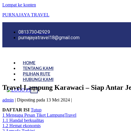
Lompat ke konten
PURNAJAYA TRAVEL
081373042929
purnajayatravel18@gmail.com
HOME
TENTANG KAMI
PILIHAN RUTE
HUBUNGI KAMI
Travel Lampung Karawaci – Siap Antar J
X
admin
|
Diposting pada
13 Mei 2024
|
DAFTAR ISI
Tutup
1
Mengapa Pesan Tiket LampungTravel
1.1
Handal berkualitas
1.2
Hemat ekonomis
2
Armada Terkini