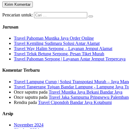
Pencarian untuk:
Jurusan
Travel Pahoman Mustika Jaya Order Online
Travel Kemiling Sudimara Solusi Antar Alamat
Travel Way Halim Serpong – Layanan Jemput Alamat
Travel Teluk Betung Serpong, Pesan Tiket Murah
Travel Pahoman Serpong | Layanan Antar Jemput Terpercaya
Komentar Terbaru
Travel Lampung Curup | Solusi Transpotasi Murah – Jaya Mand
Travel Tangerang Tujuan Bandar Lampung - Lampung Jaya Tr
Once saputra
pada
Travel Mustika Jaya Bekasi Bandar Jaya
Once saputra
pada
Travel Jaka Sampurna Pringsewu Palemban
Rendra
pada
Travel Cipondoh Bandar Jaya Kotabumi
Arsip
November 2024