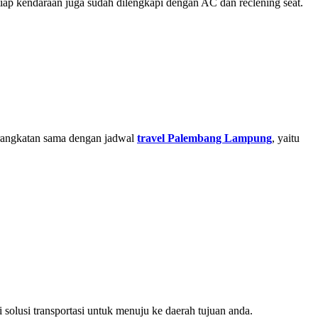
etiap kendaraan juga sudah dilengkapi dengan AC dan reclening seat.
rangkatan sama dengan jadwal
travel Palembang Lampung
, yaitu
 solusi transportasi untuk menuju ke daerah tujuan anda.