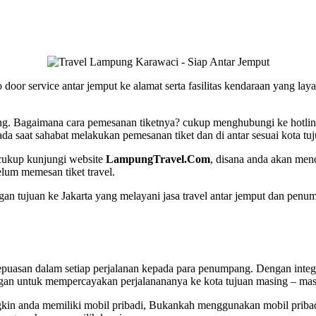
 door service antar jemput ke alamat serta fasilitas kendaraan yang l
ung. Bagaimana cara pemesanan tiketnya?
cukup menghubungi ke hotlin
ada saat sahabat melakukan pemesanan tiket dan di antar sesuai kota t
ukup kunjungi website
LampungTravel.Com
, disana anda akan men
elum memesan tiket travel.
an tujuan ke Jakarta yang melayani jasa travel antar jemput dan penum
asan dalam setiap perjalanan kepada para penumpang. Dengan intege
nggan untuk mempercayakan perjalanananya ke kota tujuan masing – ma
n anda memiliki mobil pribadi, Bukankah menggunakan mobil pribadi 