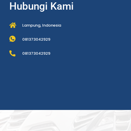
Hubungi Kami
Lampung, Indonesia
081373042929
081373042929