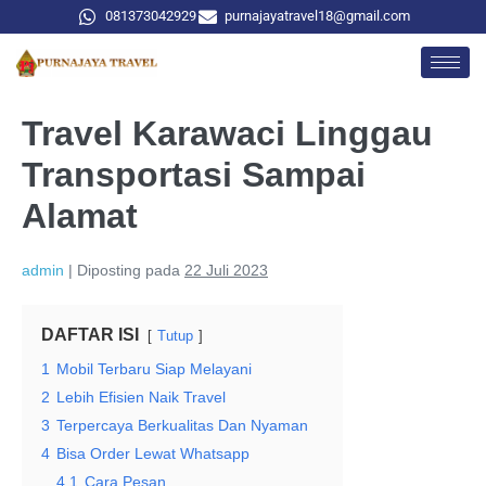
081373042929
purnajayatravel18@gmail.com
Travel Karawaci Linggau
Transportasi Sampai
Alamat
admin
|
Diposting pada
22 Juli 2023
DAFTAR ISI
Tutup
1
Mobil Terbaru Siap Melayani
2
Lebih Efisien Naik Travel
3
Terpercaya Berkualitas Dan Nyaman
4
Bisa Order Lewat Whatsapp
4.1
Cara Pesan