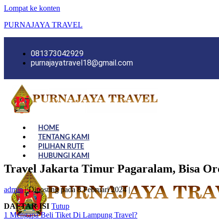
Lompat ke konten
PURNAJAYA TRAVEL
081373042929
purnajayatravel18@gmail.com
HOME
TENTANG KAMI
PILIHAN RUTE
HUBUNGI KAMI
Travel Jakarta Timur Pagaralam, Bisa Or
admin
|
Diposting pada
8 Februari 2024
|
DAFTAR ISI
Tutup
1
Mengapa Beli Tiket Di Lampung Travel?