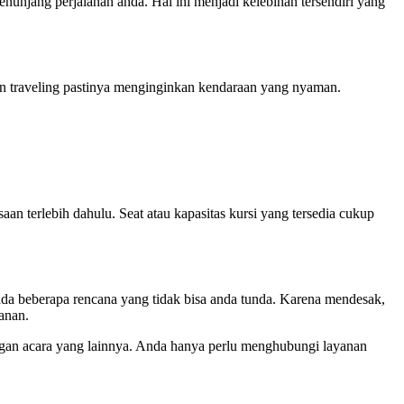
menunjang perjalanan anda. Hal ini menjadi kelebihan tersendiri yang
gin traveling pastinya menginginkan kendaraan yang nyaman.
an terlebih dahulu. Seat atau kapasitas kursi yang tersedia cukup
ada beberapa rencana yang tidak bisa anda tunda. Karena mendesak,
anan.
ngan acara yang lainnya. Anda hanya perlu menghubungi layanan