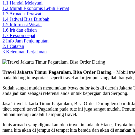
1.1
Handal Melayani
1.2
Murah Ekonomis Lebih Hemat
1.3
Armada Terawat
1.4
Jadwal Bisa Dirubah
1.5
Informasi Wisata
1.6
Irit dan efisien
1.7
Respon cepat
2
Info Jam Penjemputan
2.1
Catatan
3
Ketentuan Perjalanan
Travel Jakarta Timur Pagaralam, Bisa Order Daring
– Mobil trav
pada bidang transportasi seperti travel antar jemput sangatlah bany
Sudah sangat mudah menemukan
travel antar kota
di daerah Jakarta 
anda jadikan sebagai referensi anda untuk bepergian dari Serpong.
Jasa Travel Jakarta Timur Pagaralam, Bisa Order Daring tersebar d
tiket, seperti travel Pagaralam pada rute ini juga sangat mudah. Pen
pilihan menuju adalah LampungTravel.
Jenis armada yang digunakan oleh travel ini adalah Hiace, Toyota Inno
mana kita akan di jemput di tempat kita berada dan akan di antarkan h