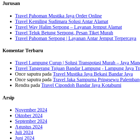
Jurusan
Travel Pahoman Mustika Jaya Order Online
Travel Kemiling Sudimara Solusi Antar Alamat
Travel Way Halim Serpong – Layanan Jemput Alamat
Travel Teluk Betung Serpong, Pesan Tiket Murah
Travel Pahoman Serpong | Layanan Antar Jemput Terpercaya
Komentar Terbaru
Travel Lampung Curup | Solusi Transpotasi Murah – Jaya Mand
Travel Tangerang Tujuan Bandar Lampung - Lampung Jaya Tr
Once saputra
pada
Travel Mustika Jaya Bekasi Bandar Jaya
Once saputra
pada
Travel Jaka Sampurna Pringsewu Palemban
Rendra
pada
Travel Cipondoh Bandar Jaya Kotabumi
Arsip
November 2024
Oktober 2024
September 2024
Agustus 2024
Juli 2024
Juni 2024