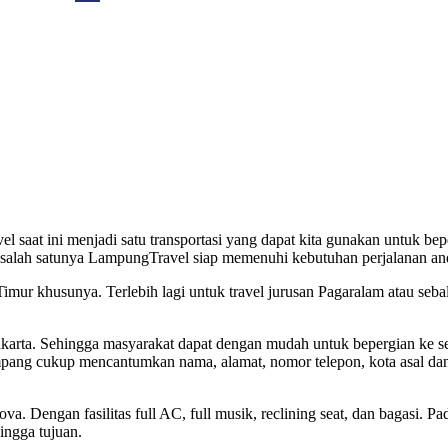
el saat ini menjadi satu transportasi yang dapat kita gunakan untuk bep
ak, salah satunya LampungTravel siap memenuhi kebutuhan perjalanan an
Timur khusunya. Terlebih lagi untuk travel jurusan Pagaralam atau seb
i Jakarta. Sehingga masyarakat dapat dengan mudah untuk bepergian ke
umpang cukup mencantumkan nama, alamat, nomor telepon, kota asal dan 
va. Dengan fasilitas full AC, full musik, reclining seat, dan bagasi. Pa
ingga tujuan.