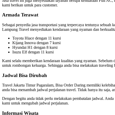
Jasa travel ini juga menyediakan layanan berupa kendaraan Full AC, re
kami berikan untuk para customer.
Armada Terawat
Sebagai penyedia jasa transportasi yang terpercaya tentunya sebuah
Lampung Travel menyediakan kendaraan yang nyaman dan berkualit
Toyota Hiace dengan 11 kursi
Kijang Innova dengan 7 kursi
Hyundai H1 dengan 8 kursi
Isuzu Elf dengan 11 kursi
Kami selalu memberikan kendaraan kualitas yang nyaman. Sebelum digu
untuk rombongan keluarga. Sehingga anda bisa melakukan traveling
Jadwal Bisa Dirubah
Travel Jakarta Timur Pagaralam, Bisa Order Daring memiliki kelebih
anda bisa menambah jadwal perjalanan travel. Tidak hanya itu saja,
Dengan begitu anda tidak perlu melakukan pembatalan jadwal. Anda 
kami untuk mengubah jadwal perjalanan.
Informasi Wisata