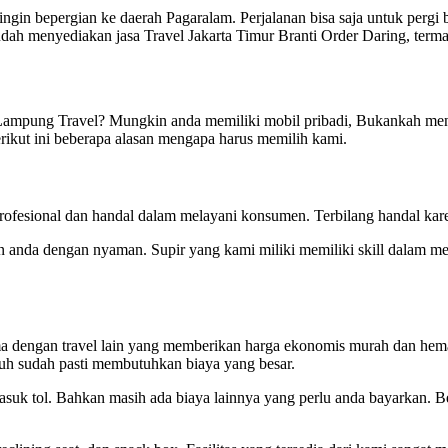
gin bepergian ke daerah Pagaralam. Perjalanan bisa saja untuk pergi b
udah menyediakan jasa Travel Jakarta Timur Branti Order Daring, ter
 Lampung Travel? Mungkin anda memiliki mobil pribadi, Bukankah men
berikut ini beberapa alasan mengapa harus memilih kami.
ofesional dan handal dalam melayani konsumen. Terbilang handal kare
n anda dengan nyaman. Supir yang kami miliki memiliki skill dalam me
ma dengan travel lain yang memberikan harga ekonomis murah dan hem
auh sudah pasti membutuhkan biaya yang besar.
suk tol. Bahkan masih ada biaya lainnya yang perlu anda bayarkan. B