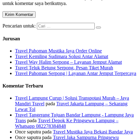
untuk komentar saya berikutnya.
Pencarian untuk:
Jurusan
Travel Pahoman Mustika Jaya Order Online
Travel Kemiling Sudimara Solusi Antar Alamat
Travel Way Halim Serpong – Layanan Jemput Alamat
Travel Teluk Betung Serpong, Pesan Tiket Murah
Travel Pahoman Serpong | Layanan Antar Jemput Terpercaya
Komentar Terbaru
Travel Lampung Curup | Solusi Transpotasi Murah – Jaya
Mandiri Travel
pada
Travel Jakarta Lampung – Sekarang
Lewat Tol
Travel Tangerang Tujuan Bandar Lampung - Lampung Jaya
Trans
pada
Travel Depok Ke Pringsewu Lampung –
Whatsapp 082278384848
Once saputra
pada
Travel Mustika Jaya Bekasi Bandar Jaya
Once saputra
pada
Travel Jaka Sampurna Pringsewu