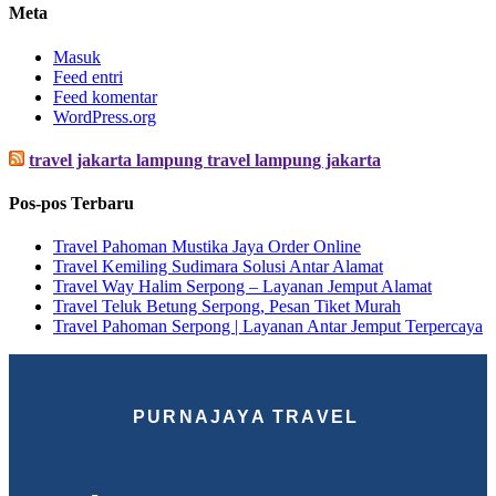
Meta
Masuk
Feed entri
Feed komentar
WordPress.org
travel jakarta lampung travel lampung jakarta
Pos-pos Terbaru
Travel Pahoman Mustika Jaya Order Online
Travel Kemiling Sudimara Solusi Antar Alamat
Travel Way Halim Serpong – Layanan Jemput Alamat
Travel Teluk Betung Serpong, Pesan Tiket Murah
Travel Pahoman Serpong | Layanan Antar Jemput Terpercaya
PURNAJAYA TRAVEL