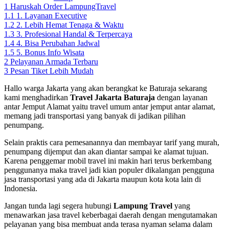
1
Haruskah Order LampungTravel
1.1
1. Layanan Executive
1.2
2. Lebih Hemat Tenaga & Waktu
1.3
3. Profesional Handal & Terpercaya
1.4
4. Bisa Perubahan Jadwal
1.5
5. Bonus Info Wisata
2
Pelayanan Armada Terbaru
3
Pesan Tiket Lebih Mudah
Hallo warga Jakarta yang akan berangkat ke Baturaja sekarang
kami
menghadirkan
Travel Jakarta Baturaja
dengan layanan
antar Jemput Alamat yaitu travel umum antar jemput antar alamat,
memang jadi transportasi yang banyak di jadikan pilihan
penumpang.
Selain praktis cara pemesanannya dan membayar tarif yang murah,
penumpang dijemput dan akan diantar sampai ke alamat tujuan.
Karena penggemar mobil travel ini makin hari terus berkembang
penggunanya maka travel jadi kian populer dikalangan pengguna
jasa transportasi yang ada di Jakarta maupun kota kota lain di
Indonesia.
Jangan tunda lagi segera hubungi
Lampung Travel
yang
menawarkan jasa travel keberbagai daerah dengan mengutamakan
pelayanan yang bisa membuat anda terasa nyaman selama dalam