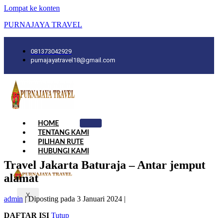
Lompat ke konten
PURNAJAYA TRAVEL
081373042929
purnajayatravel18@gmail.com
HOME
TENTANG KAMI
PILIHAN RUTE
HUBUNGI KAMI
Travel Jakarta Baturaja – Antar jemput
alamat
X
admin
|
Diposting pada
3 Januari 2024
|
DAFTAR ISI
Tutup