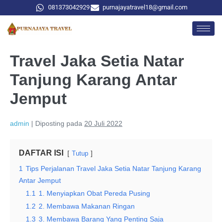
081373042929
purnajayatravel18@gmail.com
Travel Jaka Setia Natar
Tanjung Karang Antar
Jemput
admin
|
Diposting pada
20 Juli 2022
DAFTAR ISI
Tutup
1
Tips Perjalanan Travel Jaka Setia Natar Tanjung Karang
Antar Jemput
1.1
1. Menyiapkan Obat Pereda Pusing
1.2
2. Membawa Makanan Ringan
1.3
3. Membawa Barang Yang Penting Saja