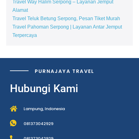
Travel Way Halim Serpong – Layanan Jemput
Alamat
Travel Teluk Betung Serpong, Pesan Tiket Murah
Travel Pahoman Serpong | Layanan Antar Jemput
Terpercaya
PURNAJAYA TRAVEL
Hubungi Kami
Lampung, Indonesia
081373042929
081373042929