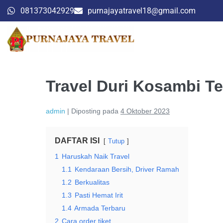
081373042929
purnajayatravel18@gmail.com
Travel Duri Kosambi T
admin
|
Diposting pada
4 Oktober 2023
DAFTAR ISI
Tutup
1
Haruskah Naik Travel
1.1
Kendaraan Bersih, Driver Ramah
1.2
Berkualitas
1.3
Pasti Hemat Irit
1.4
Armada Terbaru
2
Cara order tiket