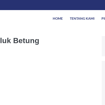
HOME
TENTANG KAMI
P
eluk Betung