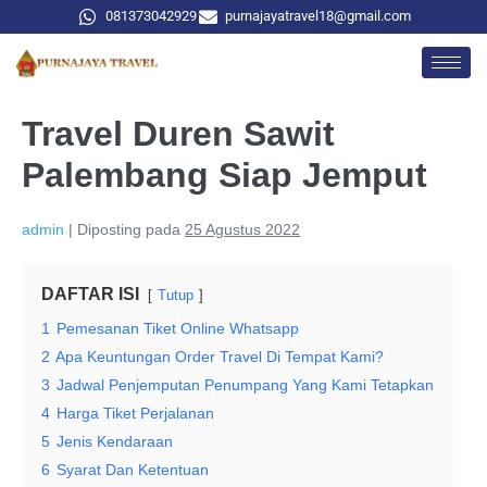
081373042929
purnajayatravel18@gmail.com
Travel Duren Sawit
Palembang Siap Jemput
admin
|
Diposting pada
25 Agustus 2022
DAFTAR ISI
Tutup
1
Pemesanan Tiket Online Whatsapp
2
Apa Keuntungan Order Travel Di Tempat Kami?
3
Jadwal Penjemputan Penumpang Yang Kami Tetapkan
4
Harga Tiket Perjalanan
5
Jenis Kendaraan
6
Syarat Dan Ketentuan