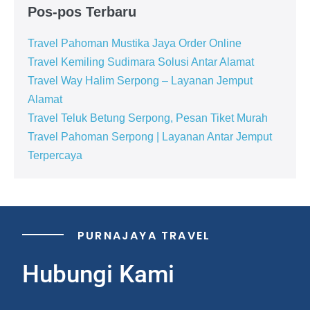
Pos-pos Terbaru
Travel Pahoman Mustika Jaya Order Online
Travel Kemiling Sudimara Solusi Antar Alamat
Travel Way Halim Serpong – Layanan Jemput
Alamat
Travel Teluk Betung Serpong, Pesan Tiket Murah
Travel Pahoman Serpong | Layanan Antar Jemput
Terpercaya
PURNAJAYA TRAVEL
Hubungi Kami