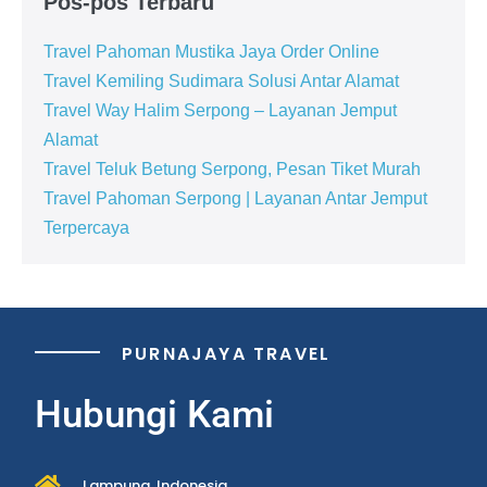
Pos-pos Terbaru
Travel Pahoman Mustika Jaya Order Online
Travel Kemiling Sudimara Solusi Antar Alamat
Travel Way Halim Serpong – Layanan Jemput
Alamat
Travel Teluk Betung Serpong, Pesan Tiket Murah
Travel Pahoman Serpong | Layanan Antar Jemput
Terpercaya
PURNAJAYA TRAVEL
Hubungi Kami
Lampung, Indonesia