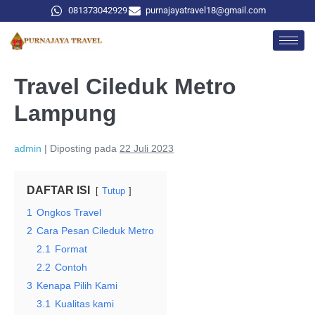
081373042929
purnajayatravel18@gmail.com
Travel Cileduk Metro
Lampung
admin
|
Diposting pada
22 Juli 2023
DAFTAR ISI
Tutup
1
Ongkos Travel
2
Cara Pesan Cileduk Metro
2.1
Format
2.2
Contoh
3
Kenapa Pilih Kami
3.1
Kualitas kami