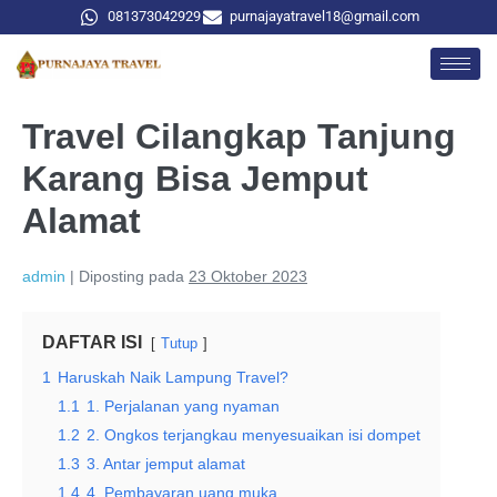
081373042929
purnajayatravel18@gmail.com
Travel Cilangkap Tanjung
Karang Bisa Jemput
Alamat
admin
|
Diposting pada
23 Oktober 2023
DAFTAR ISI
Tutup
1
Haruskah Naik Lampung Travel?
1.1
1. Perjalanan yang nyaman
1.2
2. Ongkos terjangkau menyesuaikan isi dompet
1.3
3. Antar jemput alamat
1.4
4. Pembayaran uang muka