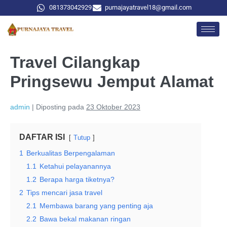
081373042929
purnajayatravel18@gmail.com
Travel Cilangkap
Pringsewu Jemput Alamat
admin
|
Diposting pada
23 Oktober 2023
DAFTAR ISI
Tutup
1
Berkualitas Berpengalaman
1.1
Ketahui pelayanannya
1.2
Berapa harga tiketnya?
2
Tips mencari jasa travel
2.1
Membawa barang yang penting aja
2.2
Bawa bekal makanan ringan