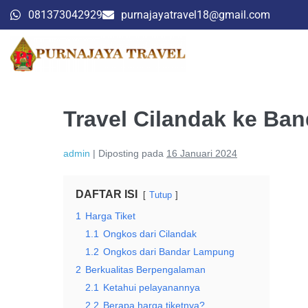
081373042929
purnajayatravel18@gmail.com
Travel Cilandak ke Ba
admin
|
Diposting pada
16 Januari 2024
DAFTAR ISI
Tutup
1
Harga Tiket
1.1
Ongkos dari Cilandak
1.2
Ongkos dari Bandar Lampung
2
Berkualitas Berpengalaman
2.1
Ketahui pelayanannya
2.2
Berapa harga tiketnya?