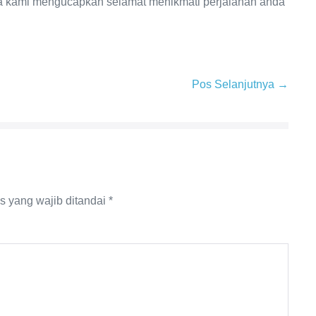
upa kami mengucapkan selamat menikmati perjalanan anda
Pos Selanjutnya →
s yang wajib ditandai
*