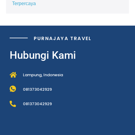
Terpercaya
PURNAJAYA TRAVEL
Hubungi Kami
Lampung, Indonesia
081373042929
081373042929