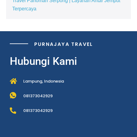
Travel Pahoman Serpong | Layanan Antar Jemput
Terpercaya
PURNAJAYA TRAVEL
Hubungi Kami
Lampung, Indonesia
081373042929
081373042929