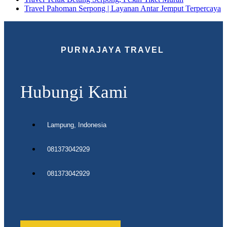
Travel Pahoman Serpong | Layanan Antar Jemput Terpercaya
PURNAJAYA TRAVEL
Hubungi Kami
Lampung, Indonesia
081373042929
081373042929