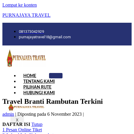
Lompat ke konten
PURNAJAYA TRAVEL
081373042929
purnajayatravel18@gmail.com
HOME
TENTANG KAMI
PILIHAN RUTE
HUBUNGI KAMI
Travel Branti Rambutan Terkini
admin
|
Diposting pada
6 November 2023
|
X
DAFTAR ISI
Tutup
1
Pesan Online Tiket