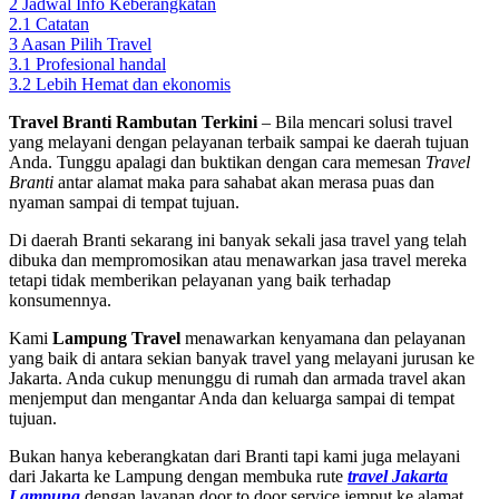
2
Jadwal Info Keberangkatan
2.1
Catatan
3
Aasan Pilih Travel
3.1
Profesional handal
3.2
Lebih Hemat dan ekonomis
Travel Branti Rambutan Terkini
– Bila mencari solusi travel
yang melayani dengan pelayanan terbaik sampai ke daerah tujuan
Anda. Tunggu apalagi dan buktikan dengan cara memesan
Travel
Branti
antar alamat maka para sahabat akan merasa puas dan
nyaman sampai di tempat tujuan.
Di daerah Branti sekarang ini banyak sekali jasa travel yang telah
dibuka dan mempromosikan atau menawarkan jasa travel mereka
tetapi tidak memberikan pelayanan yang baik terhadap
konsumennya.
Kami
Lampung Travel
menawarkan kenyamana dan pelayanan
yang baik di antara sekian banyak travel yang melayani jurusan ke
Jakarta. Anda cukup menunggu di rumah dan armada travel akan
menjemput dan mengantar Anda dan keluarga sampai di tempat
tujuan.
Bukan hanya keberangkatan dari Branti tapi kami juga melayani
dari Jakarta ke Lampung dengan membuka rute
travel Jakarta
Lampung
dengan layanan door to door service jemput ke alamat