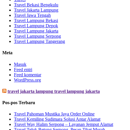
Travel Bekasi Bengkulu
Travel Jakarta Lampung
Travel Jawa Tengah
Travel Lampung Bekasi
Travel Lampung Depok
Travel Lampung Jakarta
Travel Lampung Serpong
Travel Lampung Tangerang
Meta
Masuk
Feed entri
Feed komentar
WordPress.org
travel jakarta lampung travel lampung jakarta
Pos-pos Terbaru
Travel Pahoman Mustika Jaya Order Online
Travel Kemiling Sudimara Solusi Antar Alamat
Travel Way Halim Serpong – Layanan Jemput Alamat
Travel Teluk Betung Serpong, Pesan Tiket Murah