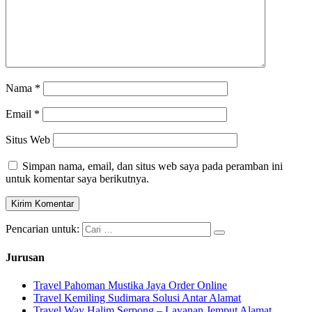
Nama
*
Email
*
Situs Web
Simpan nama, email, dan situs web saya pada peramban ini
untuk komentar saya berikutnya.
Pencarian untuk:
Jurusan
Travel Pahoman Mustika Jaya Order Online
Travel Kemiling Sudimara Solusi Antar Alamat
Travel Way Halim Serpong – Layanan Jemput Alamat