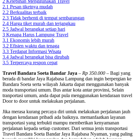
2
Kelebihan Menggunakan Travel
2.1
Pesan tiketnya mudah
2.2
Berkualitas terbaik
2.3
Tidak berhenti di tempat sembarangan
2.4
Harga tiket murah dan terjangkau
2.5
Jadwal berangkat setiap hari
3
Kenapa Harus Lampung Travel
3.1
Ekonomis lebih murah
3.2
Efisien waktu dan tenaga
3.3
Terdapat Informasi Wisata
3.4
Jadwal berangkat bisa dirubah
3.5
Terpercaya respon cepat
Travel Bandara Soeta Bandar Jaya
–
Rp 350.000
– Bagi yang
berada di bandar Jaya Rajabasa Lampung dan ingin berpergian ke
Bandara Soeta serta wilayah Jakarta dapat menggunakan banyak
moda transportasi umum. Bus antar kota antar provinsi, Selain
tranportasi umum, anda dapat pula menggunakan kendaraan travel
Door to door untuk melakukan perjalanan.
Jika merasa kurang percaya diri untuk melakukan perjalanan jauh
dengan kendaraan pribadi ada baiknya. memanfaatkan layanan
transportasi yang terbukti mampu memberikan kenyamanan
perjalanan kepada setiap customer. Dari semua jenis transportasi
Travel Bandara Soeta Bandar Jaya Rajabasa Nyaman, yang paling