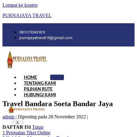
Lompat ke konten
PURNAJAYA TRAVEL
081373042929
purnajayatravel18@gmail.com
HOME
TENTANG KAMI
PILIHAN RUTE
HUBUNGI KAMI
Travel Bandara Soeta Bandar Jaya
admin
|
Diposting pada
28 November 2022
|
X
DAFTAR ISI
Tutup
1
Penjualan Tiket Online