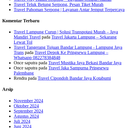
Travel Teluk Betung Serpong, Pesan Tiket Murah
Travel Pahoman Serpong | Layanan Antar Jemput Terpercaya
Komentar Terbaru
Travel Lampung Curup | Solusi Transpotasi Murah – Jaya
Mandiri Travel
pada
Travel Jakarta Lampung – Sekarang
Lewat Tol
Travel Tangerang Tujuan Bandar Lampung - Lampung Jaya
Trans
pada
Travel Depok Ke Pringsewu Lampung –
Whatsapp 082278384848
Once saputra
pada
Travel Mustika Jaya Bekasi Bandar Jaya
Once saputra
pada
Travel Jaka Sampurna Pringsewu
Palembang
Rendra
pada
Travel Cipondoh Bandar Jaya Kotabumi
Arsip
November 2024
Oktober 2024
September 2024
Agustus 2024
Juli 2024
Juni 2024