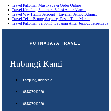
Travel Pahoman Mustika Jaya Order Online
Travel Kemiling Sudimara Solusi Antar Alamat
Travel Way Halim Serpong – Layanan Jemput Alamat
Travel Teluk Betung Serpong, Pesan Tiket Murah
Travel Pahoman Serpong | Layanan Antar Jemput Terpercaya
PURNAJAYA TRAVEL
Hubungi Kami
Lampung, Indonesia
081373042929
081373042929