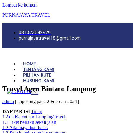
Lompat ke konten
PURNAJAYA TRAVEL
081373042929
purnajayatravel18@gmail.com
HOME
TENTANG KAMI
PILIHAN RUTE
HUBUNGI KAMI
Travel Agen Bintaro Lampung
X
admin
|
Diposting pada
2 Februari 2024
|
DAFTAR ISI
Tutup
1
Ada Ketentuan LampungTravel
1.1
Tiket berlaku sekali jalan
1.2
Ada biaya luar batas
1.3
Satu bangku untuk satu orang