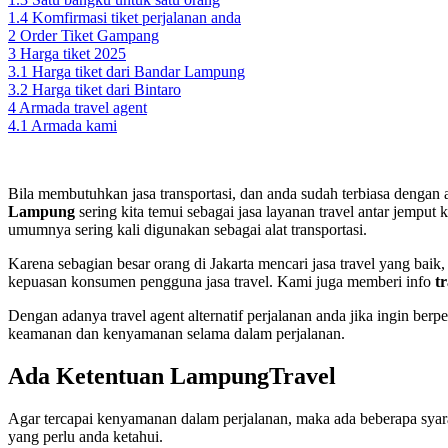
1.4
Komfirmasi tiket perjalanan anda
2
Order Tiket Gampang
3
Harga tiket 2025
3.1
Harga tiket dari Bandar Lampung
3.2
Harga tiket dari Bintaro
4
Armada travel agent
4.1
Armada kami
Bila membutuhkan jasa transportasi, dan anda sudah terbiasa dengan 
Lampung
sering kita temui sebagai jasa layanan travel antar jemput
umumnya sering kali digunakan sebagai alat transportasi.
Karena sebagian besar orang di Jakarta mencari jasa travel yang ba
kepuasan konsumen pengguna jasa travel. Kami juga memberi info
t
Dengan adanya travel agent alternatif perjalanan anda jika ingin be
keamanan dan kenyamanan selama dalam perjalanan.
Ada Ketentuan LampungTravel
Agar tercapai kenyamanan dalam perjalanan, maka ada beberapa syar
yang perlu anda ketahui.