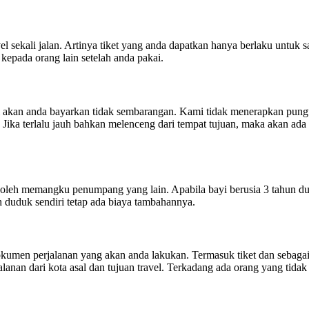
ekali jalan. Artinya tiket yang anda dapatkan hanya berlaku untuk sat
 kepada orang lain setelah anda pakai.
an anda bayarkan tidak sembarangan. Kami tidak menerapkan pungutan 
i. Jika terlalu jauh bahkan melenceng dari tempat tujuan, maka akan a
k boleh memangku penumpang yang lain. Apabila bayi berusia 3 tahun d
duduk sendiri tetap ada biaya tambahannya.
umen perjalanan yang akan anda lakukan. Termasuk tiket dan sebagai
alanan dari kota asal dan tujuan travel. Terkadang ada orang yang tidak