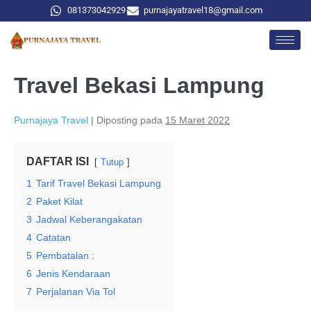
081373042929
purnajayatravel18@gmail.com
Travel Bekasi Lampung
Purnajaya Travel
|
Diposting pada
15 Maret 2022
DAFTAR ISI
Tutup
1
Tarif Travel Bekasi Lampung
2
Paket Kilat
3
Jadwal Keberangakatan
4
Catatan
5
Pembatalan :
6
Jenis Kendaraan
7
Perjalanan Via Tol