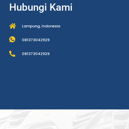
Hubungi Kami
Lampung, Indonesia
081373042929
081373042929