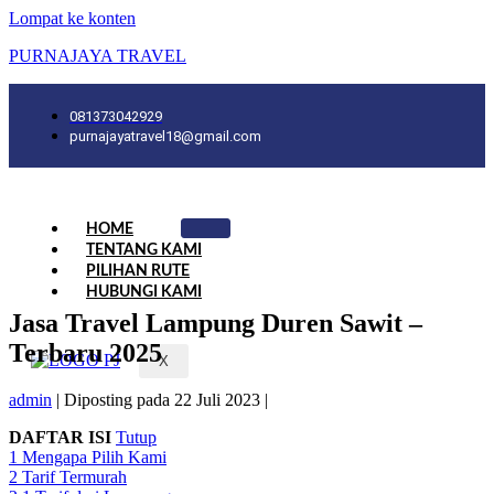
Lompat ke konten
PURNAJAYA TRAVEL
081373042929
purnajayatravel18@gmail.com
HOME
TENTANG KAMI
PILIHAN RUTE
HUBUNGI KAMI
Jasa Travel Lampung Duren Sawit –
Terbaru 2025
X
admin
|
Diposting pada
22 Juli 2023
|
DAFTAR ISI
Tutup
1
Mengapa Pilih Kami
2
Tarif Termurah