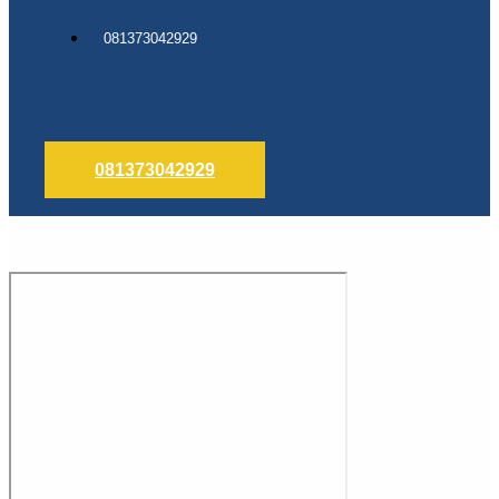
081373042929
081373042929