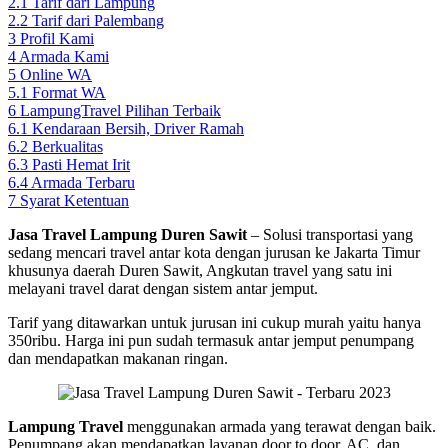
2.1
Tarif dari Lampung
2.2
Tarif dari Palembang
3
Profil Kami
4
Armada Kami
5
Online WA
5.1
Format WA
6
LampungTravel Pilihan Terbaik
6.1
Kendaraan Bersih, Driver Ramah
6.2
Berkualitas
6.3
Pasti Hemat Irit
6.4
Armada Terbaru
7
Syarat Ketentuan
Jasa Travel Lampung Duren Sawit
– Solusi transportasi yang
sedang mencari travel antar kota dengan jurusan ke Jakarta Timur
khusunya daerah Duren Sawit, Angkutan travel yang satu ini
melayani travel darat dengan sistem antar jemput.
Tarif yang ditawarkan untuk jurusan ini cukup murah yaitu hanya
350ribu. Harga ini pun sudah termasuk antar jemput penumpang
dan mendapatkan makanan ringan.
Lampung Travel
menggunakan armada yang terawat dengan baik.
Penumpang akan mendapatkan layanan door to door, AC, dan