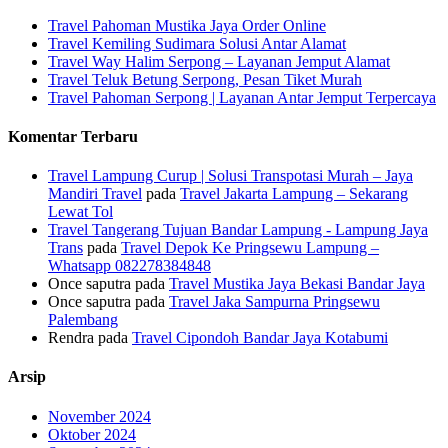
Travel Pahoman Mustika Jaya Order Online
Travel Kemiling Sudimara Solusi Antar Alamat
Travel Way Halim Serpong – Layanan Jemput Alamat
Travel Teluk Betung Serpong, Pesan Tiket Murah
Travel Pahoman Serpong | Layanan Antar Jemput Terpercaya
Komentar Terbaru
Travel Lampung Curup | Solusi Transpotasi Murah – Jaya
Mandiri Travel
pada
Travel Jakarta Lampung – Sekarang
Lewat Tol
Travel Tangerang Tujuan Bandar Lampung - Lampung Jaya
Trans
pada
Travel Depok Ke Pringsewu Lampung –
Whatsapp 082278384848
Once saputra
pada
Travel Mustika Jaya Bekasi Bandar Jaya
Once saputra
pada
Travel Jaka Sampurna Pringsewu
Palembang
Rendra
pada
Travel Cipondoh Bandar Jaya Kotabumi
Arsip
November 2024
Oktober 2024