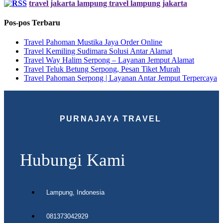
travel jakarta lampung travel lampung jakarta
Pos-pos Terbaru
Travel Pahoman Mustika Jaya Order Online
Travel Kemiling Sudimara Solusi Antar Alamat
Travel Way Halim Serpong – Layanan Jemput Alamat
Travel Teluk Betung Serpong, Pesan Tiket Murah
Travel Pahoman Serpong | Layanan Antar Jemput Terpercaya
PURNAJAYA TRAVEL
Hubungi Kami
Lampung, Indonesia
081373042929