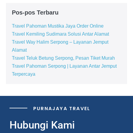
Pos-pos Terbaru
Travel Pahoman Mustika Jaya Order Online
Travel Kemiling Sudimara Solusi Antar Alamat
Travel Way Halim Serpong – Layanan Jemput
Alamat
Travel Teluk Betung Serpong, Pesan Tiket Murah
Travel Pahoman Serpong | Layanan Antar Jemput
Terpercaya
PURNAJAYA TRAVEL
Hubungi Kami