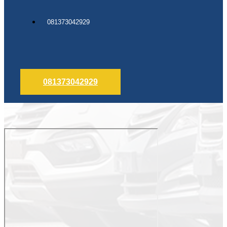
081373042929
081373042929