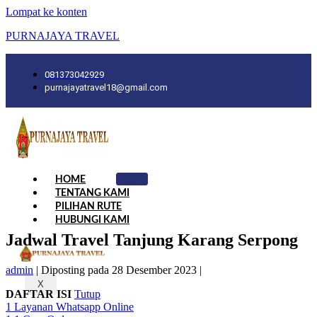
Lompat ke konten
PURNAJAYA TRAVEL
081373042929
purnajayatravel18@gmail.com
HOME
TENTANG KAMI
PILIHAN RUTE
HUBUNGI KAMI
Jadwal Travel Tanjung Karang Serpong
admin
|
Diposting pada
28 Desember 2023
|
X
DAFTAR ISI
Tutup
1
Layanan Whatsapp Online