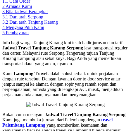
1.1
Cara Order
2
Armada Kami
3
Bila Jadwal Berangkat
3.1
Dari arah Serpong
3.2
Dari arah Tanjung Karang
4
Mengapa Pilih Kami
5
Pembayaran
Info bagi warga Tanjung Karang kini telah hadir jurusan dan tarif
Jadwal Travel Tanjung Karang Serpong
jasa transportasi reguler
dan carter. Melayani rute Serpong Tangerang tujuan Tanjung
Karang Lampung atau sebaliknya. Bagi Anda yang memerlukan
transportasi darat yang aman, nyaman.
Kami
Lampung Travel
adalah solusi terbaik untuk perjalanan
dengan rute tersebut. Dengan layanan door to door service antar
jemput sampai ke alamat, dengan sopir yang ramah sopan dan
berpengalaman, armada yang di lengkapi AC, musik, menjadikan
perjalanan anda aman, nyaman dan menyenangkan.
Bukan cuma melayani
Jadwal Travel Tanjung Karang Serpong
Kami juga membuka jurusan dari Palembang dengan
travel
Palembang Lampung
yang memberikan keamanan dan
kenyamanan bagi pelanggan travel ke Lampung hingga memuat