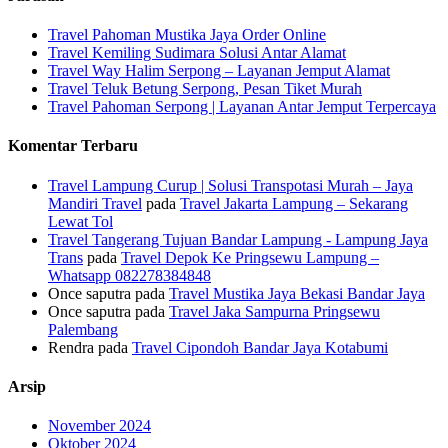
Travel Pahoman Mustika Jaya Order Online
Travel Kemiling Sudimara Solusi Antar Alamat
Travel Way Halim Serpong – Layanan Jemput Alamat
Travel Teluk Betung Serpong, Pesan Tiket Murah
Travel Pahoman Serpong | Layanan Antar Jemput Terpercaya
Komentar Terbaru
Travel Lampung Curup | Solusi Transpotasi Murah – Jaya
Mandiri Travel
pada
Travel Jakarta Lampung – Sekarang
Lewat Tol
Travel Tangerang Tujuan Bandar Lampung - Lampung Jaya
Trans
pada
Travel Depok Ke Pringsewu Lampung –
Whatsapp 082278384848
Once saputra
pada
Travel Mustika Jaya Bekasi Bandar Jaya
Once saputra
pada
Travel Jaka Sampurna Pringsewu
Palembang
Rendra
pada
Travel Cipondoh Bandar Jaya Kotabumi
Arsip
November 2024
Oktober 2024