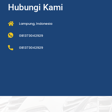
Hubungi Kami
Lampung, Indonesia
081373042929
081373042929