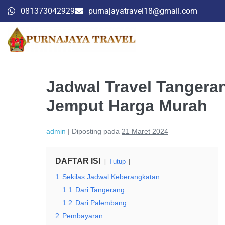
081373042929
purnajayatravel18@gmail.com
Jadwal Travel Tangera
Jemput Harga Murah
admin
|
Diposting pada
21 Maret 2024
DAFTAR ISI
Tutup
1
Sekilas Jadwal Keberangkatan
1.1
Dari Tangerang
1.2
Dari Palembang
2
Pembayaran