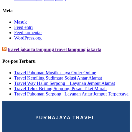
Meta
Masuk
Feed entri
Feed komentar
WordPress.org
travel jakarta lampung travel lampung jakarta
Pos-pos Terbaru
Travel Pahoman Mustika Jaya Order Online
Travel Kemiling Sudimara Solusi Antar Alamat
Travel Way Halim Serpong – Layanan Jemput Alamat
Travel Teluk Betung Serpong, Pesan Tiket Murah
Travel Pahoman Serpong | Layanan Antar Jemput Terpercaya
PURNAJAYA TRAVEL