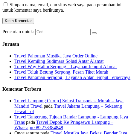
Simpan nama, email, dan situs web saya pada peramban ini
untuk komentar saya berikutnya.
Pencarian untuk:
Jurusan
Travel Pahoman Mustika Jaya Order Online
Travel Kemiling Sudimara Solusi Antar Alamat
Travel Way Halim Serpong – Layanan Jemput Alamat
Travel Teluk Betung Serpong, Pesan Tiket Murah
Travel Pahoman Serpong | Layanan Antar Jemput Terpercaya
Komentar Terbaru
Travel Lampung Curup | Solusi Transpotasi Murah – Jaya
Mandiri Travel
pada
Travel Jakarta Lampung – Sekarang
Lewat Tol
Travel Tangerang Tujuan Bandar Lampung - Lampung Jaya
Trans
pada
Travel Depok Ke Pringsewu Lampung –
Whatsapp 082278384848
Once saputra
pada
Travel Mustika Jaya Bekasi Bandar Jaya