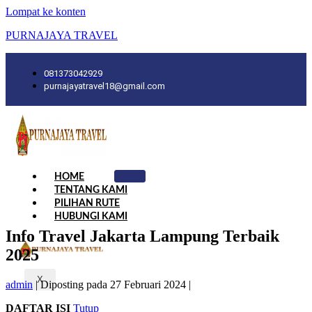
Lompat ke konten
PURNAJAYA TRAVEL
081373042929
purnajayatravel18@gmail.com
HOME
TENTANG KAMI
PILIHAN RUTE
HUBUNGI KAMI
Info Travel Jakarta Lampung Terbaik
2025
X
admin
|
Diposting pada
27 Februari 2024
|
DAFTAR ISI
Tutup