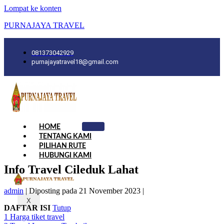
Lompat ke konten
PURNAJAYA TRAVEL
081373042929
purnajayatravel18@gmail.com
HOME
TENTANG KAMI
PILIHAN RUTE
HUBUNGI KAMI
Info Travel Cileduk Lahat
admin
|
Diposting pada
21 November 2023
|
X
DAFTAR ISI
Tutup
1
Harga tiket travel