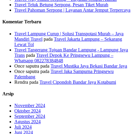
Travel Teluk Betung Serpong, Pesan Tiket Murah
Travel Pahoman Serpong | Layanan Antar Jemput Terpercaya
Komentar Terbaru
Travel Lampung Curup | Solusi Transpotasi Murah – Jaya
Mandiri Travel
pada
Travel Jakarta Lampung – Sekarang
Lewat Tol
Travel Tangerang Tujuan Bandar Lampung - Lampung Jaya
Trans
pada
Travel Depok Ke Pringsewu Lampung –
Whatsapp 082278384848
Once saputra
pada
Travel Mustika Jaya Bekasi Bandar Jaya
Once saputra
pada
Travel Jaka Sampurna Pringsewu
Palembang
Rendra
pada
Travel Cipondoh Bandar Jaya Kotabumi
Arsip
November 2024
Oktober 2024
September 2024
Agustus 2024
Juli 2024
Juni 2024