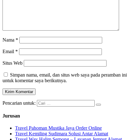
Nama
*
Email
*
Situs Web
Simpan nama, email, dan situs web saya pada peramban ini
untuk komentar saya berikutnya.
Pencarian untuk:
Jurusan
Travel Pahoman Mustika Jaya Order Online
Travel Kemiling Sudimara Solusi Antar Alamat
Travel Way Halim Serpong – Layanan Jemput Alamat