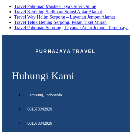
Travel Pahoman Mustika Jaya Order Online
Travel Kemiling Sudimara Solusi Antar Alamat
Travel Way Halim Serpong – Layanan Jemput Alamat
Travel Teluk Betung Serpong, Pesan Tiket Murah
Travel Pahoman Serpong | Layanan Antar Jemput Terpercaya
PURNAJAYA TRAVEL
Hubungi Kami
Lampung, Indonesia
081373042929
081373042929