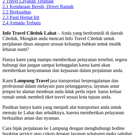
2
Travel Layanan Terabaik
2.1
Kendaraan Bersih, Driver Ramah
2.2
Berkualitas
2.3
Pasti Hemat Irit
2.4
Armada Terbaru
Info Travel Cileduk Lahat
– Anda yang berdomisili di daerah
Cileduk, Mungkin anda mencari Info Travel Cileduk
untuk
perjalanan dinas ataupun urusan keluarga bahkan untuk mudik
lebaran nanti?
Hanya kami yang mampu memberikan pelayanan tersebut, segera
hubungi dan jangan sampai ketinggalan karna kami akan
memberikan kenyamanan dan kepuasan dalam perjalanan anda.
Kami
Lampung Travel
jasa transportasi berpengalaman dan
profesional dalam melayani para pelanggannya, layanan antar
jemput ke alamat membuat anda tidak perlu repot harus keluar
rumah untuk membeli tiket travel sesuai kota tujuan anda.
Pastikan hanya kami yang menjadi alat transportasi anda untuk
menuju ke Lahat dan sebaliknya, karena memberikan pelayanan
berkualitas aman dan nyaman.
Cara bijak perjalanan ke Lampung dengan menghubungi hotline
booking service atau cukup dengan layanan whatsapp maka sahabat